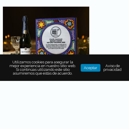
Utilizamos cookies para asegurar la
mejor experiencia en nuestro sitio web.
Aviso de
Aceptar
Si continúas utilizando este sitio
privacidad
asumiremos que estás de acuerdo.
SOBRE EL AUTOR
Fernanda Carrasco