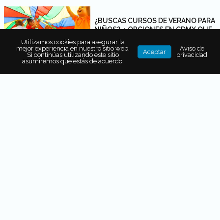
¿BUSCAS CURSOS DE VERANO PARA
NIÑOS? 4 OPCIONES EN CDMX QUE
VALEN LA PENA
Utilizamos cookies para asegurar la
mejor experiencia en nuestro sitio web.
Aviso de
Aceptar
Si continúas utilizando este sitio
privacidad
asumiremos que estás de acuerdo.
Ver más Destinos en México
EXPERIENCIAS
ESTA ES LA EXPERIENCIA
GASTRONÓMICA QUE REUNIRÁ A
GRANDES CHEFS Y AMANTES DEL
LUJO EN BALI
QUÉ HACER EN CDMX: LOS MEJORES
PLANES Y EVENTOS DE ESTA
SEMANA