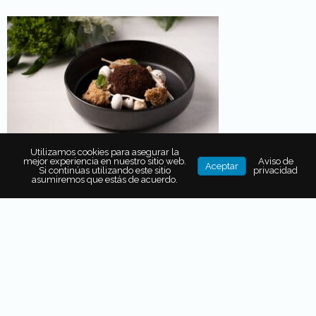
Utilizamos cookies para asegurar la
mejor experiencia en nuestro sitio web.
Aviso de
Aceptar
Si continúas utilizando este sitio
privacidad
asumiremos que estás de acuerdo.
SOBRE EL AUTOR
Fernanda Carrasco