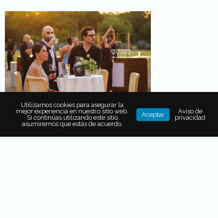
Utilizamos cookies para asegurar la
mejor experiencia en nuestro sitio web.
Aviso de
Aceptar
Si continúas utilizando este sitio
privacidad
asumiremos que estás de acuerdo.
SOBRE EL AUTOR
Fernanda Carrasco