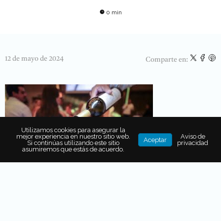
0 min
12 de mayo de 2024
Comparte en:
Utilizamos cookies para asegurar la
mejor experiencia en nuestro sitio web.
Aviso de
Aceptar
Si continúas utilizando este sitio
privacidad
asumiremos que estás de acuerdo.