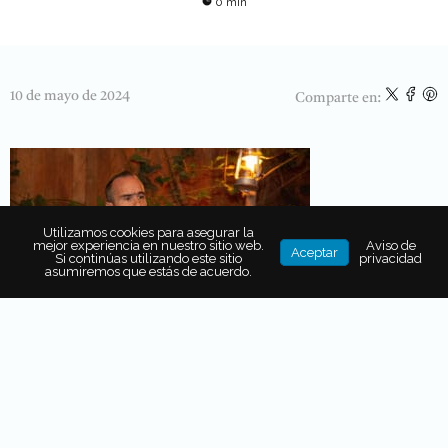
0 min
10 de mayo de 2024
Comparte en:
Utilizamos cookies para asegurar la
mejor experiencia en nuestro sitio web.
Aviso de
Aceptar
Si continúas utilizando este sitio
privacidad
asumiremos que estás de acuerdo.
SOBRE EL AUTOR
RC