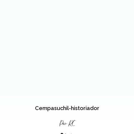
Cempasuchil-historiador
Por
RC