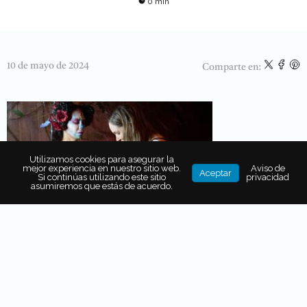
0 min
10 de mayo de 2024
Comparte en:
Utilizamos cookies para asegurar la
mejor experiencia en nuestro sitio web.
Aviso de
Aceptar
Si continúas utilizando este sitio
privacidad
asumiremos que estás de acuerdo.
SOBRE EL AUTOR
RC