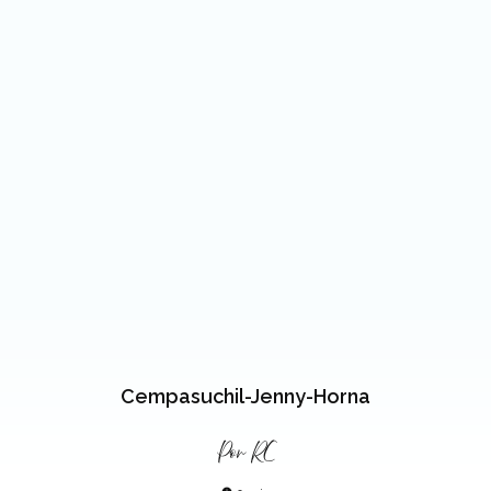
Cempasuchil-Jenny-Horna
Por
RC