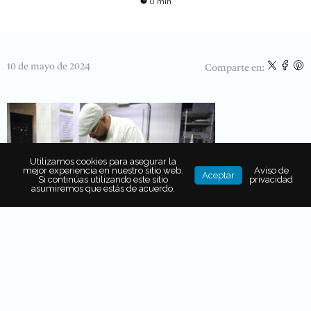
0 min
10 de mayo de 2024
Comparte en:
Utilizamos cookies para asegurar la
mejor experiencia en nuestro sitio web.
Aviso de
Aceptar
Si continúas utilizando este sitio
privacidad
asumiremos que estás de acuerdo.
SOBRE EL AUTOR
RC