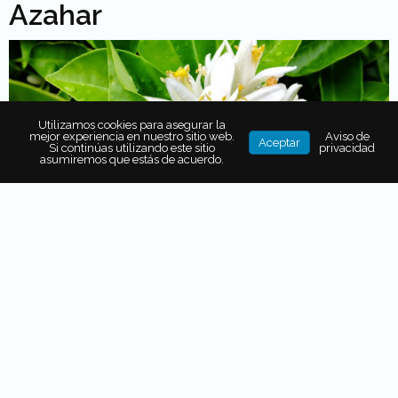
Azahar
Utilizamos cookies para asegurar la
mejor experiencia en nuestro sitio web.
Aviso de
Aceptar
Si continúas utilizando este sitio
privacidad
asumiremos que estás de acuerdo.
Es una flor aromática del naranjo que se emplea para
crear infusiones. Se incluye en recetas tradicionales como
algunos atoles de Michoacán; también se agrega a