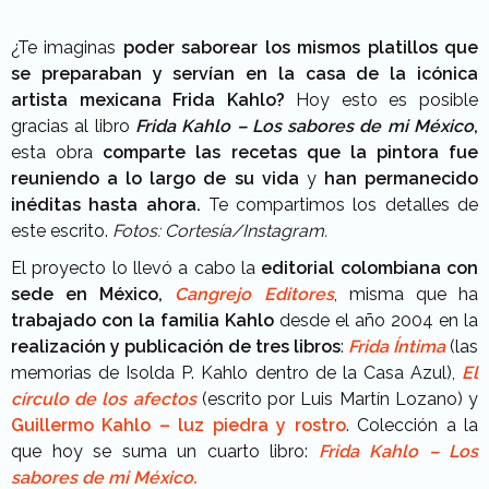
¿Te imaginas
poder saborear los mismos platillos
que
se preparaban y servían en la casa de la icónica
artista mexicana Frida Kahlo?
Hoy esto es posible
gracias al libro
Frida Kahlo – Los sabores de mi México
,
esta obra
comparte las recetas que
la pintora fue
reuniendo a lo largo de su vida
y
han permanecido
inéditas hasta ahora.
Te compartimos los detalles de
este escrito.
Fotos: Cortesía/Instagram.
El proyecto lo llevó a cabo la
editorial colombiana con
sede en México,
Cangrejo Editores
, misma que ha
trabajado con la familia Kahlo
desde el año 2004 en la
realización y publicación de tres libros
:
Frida Íntima
(las
memorias de Isolda P. Kahlo dentro de la Casa Azul),
El
círculo de los afectos
(escrito por Luis Martín Lozano) y
Guillermo Kahlo – luz piedra y rostro
. Colección a la
que hoy se suma un cuarto libro:
Frida Kahlo – Los
sabores de mi México.