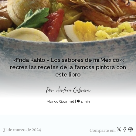
«Frida Kahlo – Los sabores de mi México»:
recrea las recetas de la famosa pintora con
este libro
Por
Andrea Cabrera
Mundo Gourmet
|
4 min
31 de marzo de 2024
Comparte en: