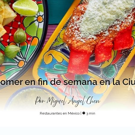
omer en fin de semana en la C
Por
Miguel Angel Chen
Restaurantes en México
|
3 min