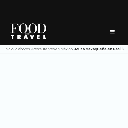
Skip
to
content
Inicio
Sabores
Restaurantes en México
Musa oaxaqueña en Pasillo de