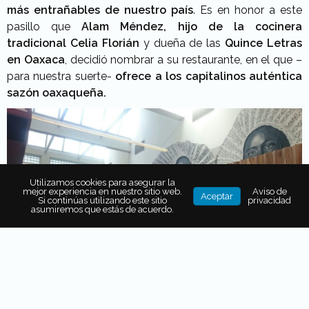
más entrañables de nuestro país
. Es en honor a este
pasillo que
Alam Méndez, hijo de la cocinera
tradicional Celia Florián
y dueña de las
Quince Letras
en Oaxaca
, decidió nombrar a su restaurante, en el que –
para nuestra suerte-
ofrece a los capitalinos auténtica
sazón oaxaqueña.
Utilizamos cookies para asegurar la
mejor experiencia en nuestro sitio web.
Aviso de
Aceptar
Si continúas utilizando este sitio
privacidad
asumiremos que estás de acuerdo.