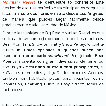
Mountain Resort
te demuestre lo contrario!
Este
destino de esquí es perfecto para principiantes porque se
localiza
a solo dos horas en auto desde Los Ángeles
,
de manera que puedes llegar fácilmente desde
prácticamente cualquier ciudad de México.
Otra de las ventajas de Big Bear Mountain Resort es que
se trata de un complejo compuesto por tres montañas:
Bear Mountain
,
Snow Summit
y
Snow Valley,
lo cual le
ofrece
múltiples opciones a quienes nunca han
esquiado o practicado
snowboard
.
Por ejemplo,
Bear
Mountain cuenta con gran diversidad de terrenos
,
con un
30% destinado al esquí para principiantes,
el
40% a los intermedios y el 30% a los expertos. Además,
también han habilitado pistas para iniciantes, como
Inspiration, Learning Curve
e
Easy Street,
todas de
fácil acceso.
https://foodandtravel.mx/esquiar-en-big-bear-con-