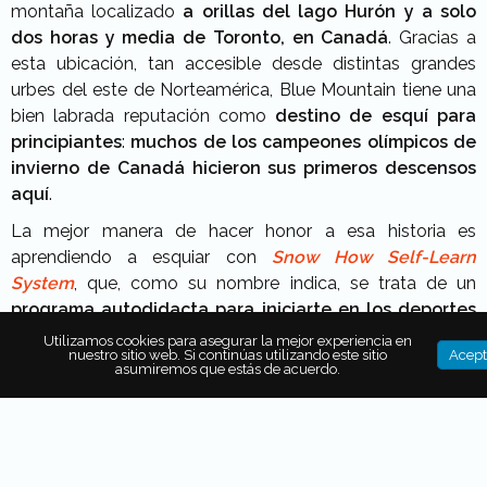
montaña localizado
a orillas del lago Hurón y a solo
dos horas y media de Toronto, en Canadá
. Gracias a
esta ubicación, tan accesible desde distintas grandes
urbes del este de Norteamérica, Blue Mountain tiene una
bien labrada reputación como
destino de esquí para
principiantes
:
muchos de los campeones olímpicos de
invierno de Canadá hicieron sus primeros descensos
aquí
.
La mejor manera de hacer honor a esa historia es
aprendiendo a esquiar con
Snow How Self-Learn
System
, que, como su nombre indica, se trata de un
programa autodidacta para iniciarte en los deportes
de invierno
. Este sistema está compuesto por cinco
Utilizamos cookies para asegurar la mejor experiencia en
nuestro sitio web. Si continúas utilizando este sitio
Acept
pilares de aprendizaje, todos accesibles a través de las
asumiremos que estás de acuerdo.
guías visuales que encontrarás en al
villa de Blue
Mountain y en las áreas de aprendizaje llamadas
Learning Centre
.
Y ya que hablamos de ellas, hay que destacar que todas