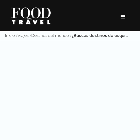
Skip
to
content
Inicio
Viajes
Destinos del mundo
¿Buscas destinos de esquí para principiantes? ¡Aquí te recomendamos dos!