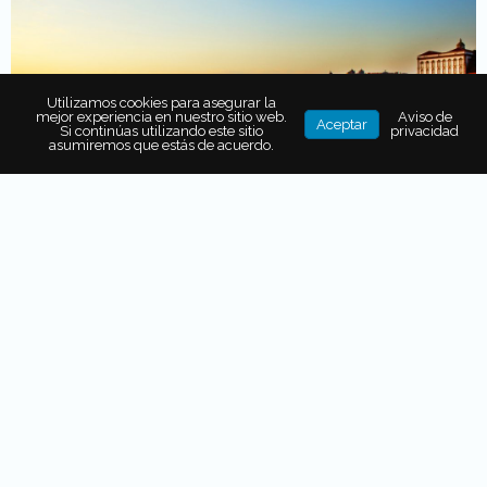
Utilizamos cookies para asegurar la
mejor experiencia en nuestro sitio web.
Aviso de
Aceptar
Si continúas utilizando este sitio
privacidad
asumiremos que estás de acuerdo.
Antiguamente esta ciudad era conocida como Cale y
solía ser una pequeña aldea celta situada en las orillas del
río Duero. Hoy, Oporto es la segunda ciudad más
importante de Portugal. Un sitio primordial por visitar ahí
es el Casco Viejo que es Patrimonio de la Humanidad.