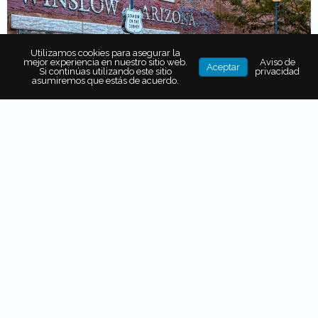
Utilizamos cookies para asegurar la
mejor experiencia en nuestro sitio web.
Aviso de
Aceptar
Si continúas utilizando este sitio
privacidad
asumiremos que estás de acuerdo.