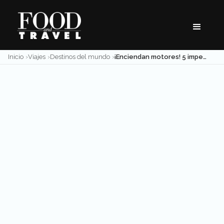
Skip
to
content
Inicio
Viajes
Destinos del mundo
¡Enciendan motores! 5 imperdibles de la Ruta 66 en Arizona