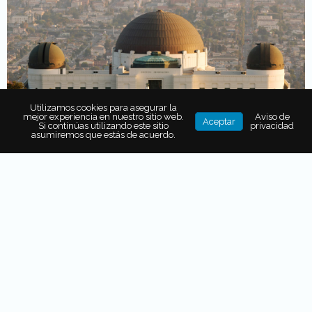
Utilizamos cookies para asegurar la
mejor experiencia en nuestro sitio web.
Aviso de
Aceptar
Si continúas utilizando este sitio
privacidad
asumiremos que estás de acuerdo.
Está ubicado en Los Ángeles, California, Estados Unidos,
es conocido también como el Griffith Observatory.
Además, es considerado como uno de los mejores del
mundo debido a su equipo de alta tecnología, pues
cuenta con un proyector de rayo láser que se refleja en el
domo de aluminio. Tiene luces teatrales que contribuyen
a envolver a los 290 espectadores que puede albergar.
Tradicionalmente presenta su
show
junto a un lector, que
habla con la audiencia para transmitir conocimiento,