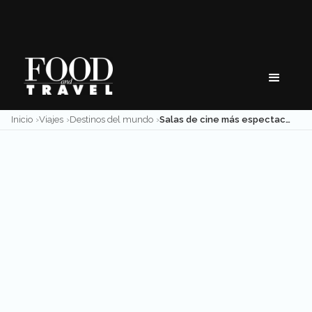
Skip
to
content
Inicio
Viajes
Destinos del mundo
Salas de cine más espectaculares en el mundo