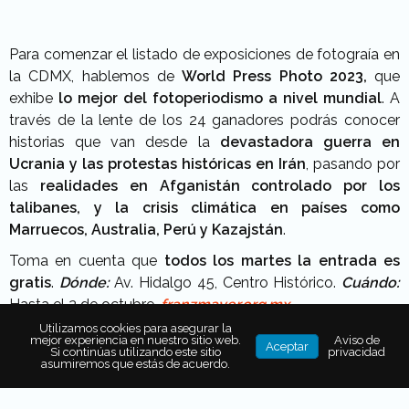
Para comenzar el listado de exposiciones de fotograía en
la CDMX, hablemos de
World Press Photo 2023,
que
exhibe
lo mejor del fotoperiodismo a nivel mundial
. A
través de la lente de los 24 ganadores podrás conocer
historias que van desde la
devastadora guerra en
Ucrania y las protestas históricas en Irán
, pasando por
las
realidades en Afganistán controlado por los
talibanes, y la crisis climática en países como
Marruecos, Australia, Perú y Kazajstán
.
Toma en cuenta que
todos los martes la entrada es
gratis
.
Dónde:
Av. Hidalgo 45, Centro Histórico.
Cuándo:
Hasta el 2 de octubre.
franzmayer.org.mx
Utilizamos cookies para asegurar la
mejor experiencia en nuestro sitio web.
Aviso de
Aceptar
Si continúas utilizando este sitio
privacidad
asumiremos que estás de acuerdo.