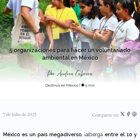
5 organizaciones para hacer un voluntariado
ambiental en México
Por
Andrea Cabrera
Destinos en México
|
5 min
7 de julio de 2025
Comparte en:
México es un país megadiverso
, ¡alberga
entre el 10 y