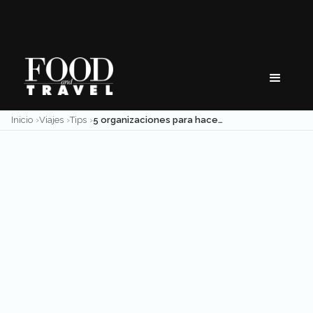
Skip
to
content
Inicio
Viajes
Tips
5 organizaciones para hacer un voluntariado ambiental en México