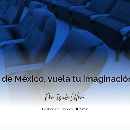
 de México, vuela tu imaginació
Por
Isabel Hori
Destinos en México
|
2 min