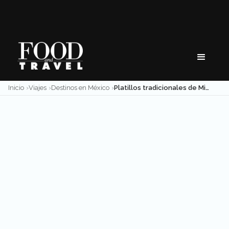
Skip
to
content
Inicio
Viajes
Destinos en México
Platillos tradicionales de Michoacán