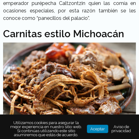
emperador purépecha Caltzontzin quien las comía en
ocasiones especiales, por esta razón también se les
conoce como “panecillos del palacio”.
Carnitas estilo Michoacán
Utilizamos cookies para asegurar la
mejor experiencia en nuestro sitio web.
Aviso de
Aceptar
Si continúas utilizando este sitio
privacidad
asumiremos que estás de acuerdo.