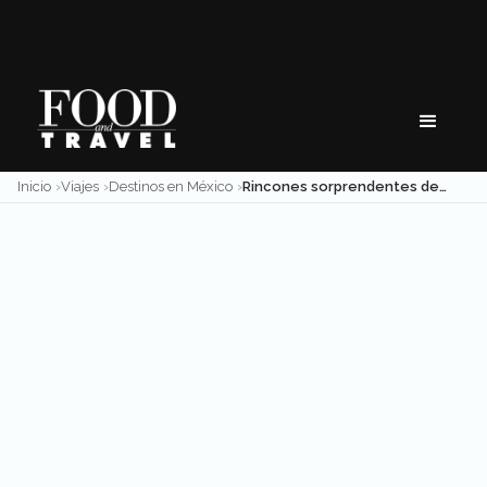
Skip
to
content
Inicio
Viajes
Destinos en México
Rincones sorprendentes de México