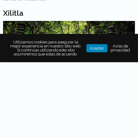
Xilitla
Utilizamos cookies para asegurar la
mejor experiencia en nuestro sitio web.
Aviso de
Aceptar
Si continúas utilizando este sitio
privacidad
asumiremos que estás de acuerdo.
El poeta y escultor inglés Edward James encontró en la
Huasteca Potosina el mejor lugar para unir naturaleza y
surrealismo. Su proyecto, un jardín arquitectónico que