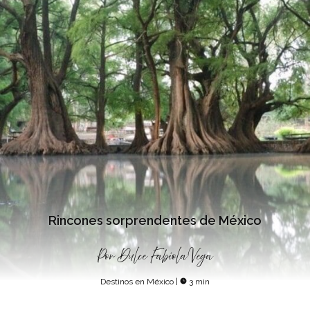
Rincones sorprendentes de México
Por
Dulce Fabiola Vega
Destinos en México
|
3 min