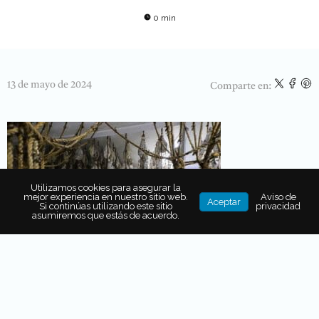
0 min
13 de mayo de 2024
Comparte en:
Utilizamos cookies para asegurar la
mejor experiencia en nuestro sitio web.
Aviso de
Aceptar
Si continúas utilizando este sitio
privacidad
asumiremos que estás de acuerdo.