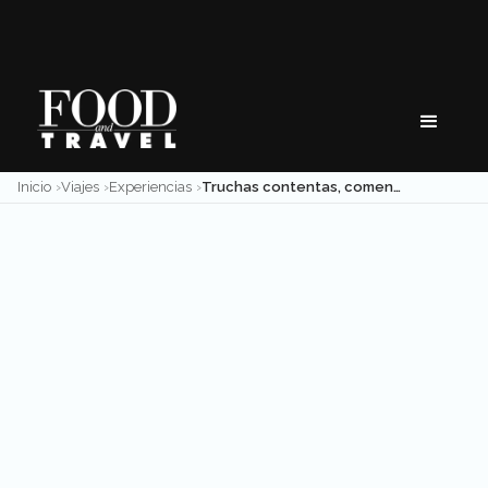
Skip
to
content
Inicio
Viajes
Experiencias
Truchas contentas, comensales agradecidos