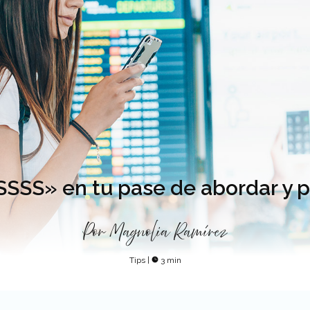
«SSSS» en tu pase de abordar y 
Por
Magnolia Ramírez
Tips
|
3 min