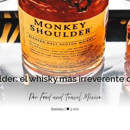
der: el whisky más irreverente 
Por
Food and Travel México
Bebidas
|
3 min