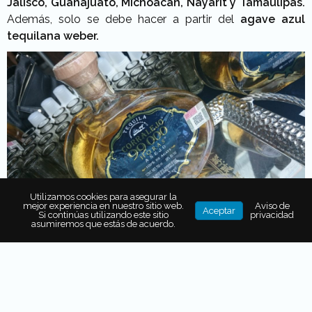
Jalisco, Guanajuato, Michoacán, Nayarit y Tamaulipas.
Además, solo se debe hacer a partir del
agave azul
tequilana weber.
Utilizamos cookies para asegurar la
mejor experiencia en nuestro sitio web.
Aviso de
Aceptar
Si continúas utilizando este sitio
privacidad
asumiremos que estás de acuerdo.
El festival busca dar a conocer al
tequila como una
bebida que ha evolucionado
, tanto en sus procesos
como en sus usos y consumo entre el público. Además
de que es una
buena oportunidad para conocer
etiquetas nuevas
que se pueden adquirir en La Europea.