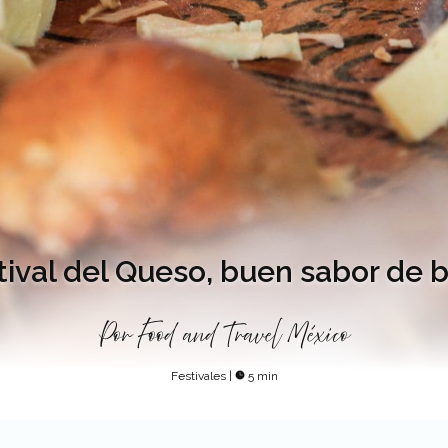
tival del Queso, buen sabor de 
Por
Food and Travel México
Festivales
|
5 min