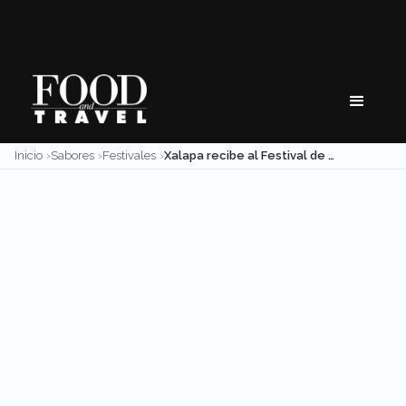
Skip
to
content
Inicio
Sabores
Festivales
Xalapa recibe al Festival de las Flores