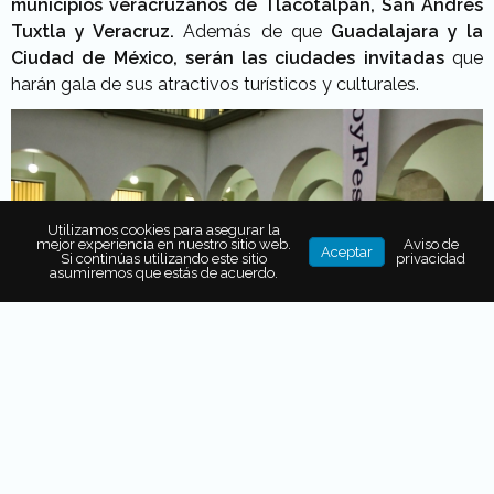
municipios veracruzanos de Tlacotalpan, San Andrés
Tuxtla y Veracruz.
Además de que
Guadalajara y la
Ciudad de México, serán las ciudades invitadas
que
harán gala de sus atractivos turísticos y culturales.
Utilizamos cookies para asegurar la
mejor experiencia en nuestro sitio web.
Aviso de
Aceptar
Si continúas utilizando este sitio
privacidad
asumiremos que estás de acuerdo.
Turismo y Gastronomía