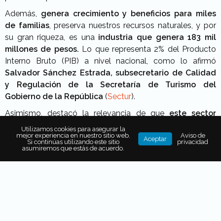
Además,
genera crecimiento y beneficios para miles
de familias
, preserva nuestros recursos naturales, y por
su gran riqueza, es una
industria que genera 183 mil
millones de pesos.
Lo que representa 2% del Producto
Interno Bruto (PIB) a nivel nacional, como lo afirmó
Salvador Sánchez Estrada, subsecretario de Calidad
y Regulación de la Secretaría de Turismo del
Gobierno de la República
(
Sectur
).
Asimismo, destacó la relevancia de que
este sector
genera 1.7 millones de empleos directos, y 3.8
Utilizamos cookies para asegurar la
mejor experiencia en nuestro sitio web.
Aviso de
millones
de empleos indirectos, “ya que
30 por ciento
Aceptar
Si continúas utilizando este sitio
privacidad
del gasto de los turistas internacionales lo realizan
asumiremos que estás de acuerdo.
en alimentos
”, indicó el subsecretario durante la
Comisión Ejecutiva de Fomento a la Industria
Vitivinícola,
celebrada en el Valle de Guadalupe, Baja
California.