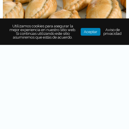
Utilizamos cookies para asegurar la
mejor experiencia en nuestro sitio web.
Aviso de
Aceptar
Si continúas utilizando este sitio
privacidad
asumiremos que estás de acuerdo.
Reino Unido fue uno de los primeros países en reconocer
a México como país independiente. Tiempo después, en
la segunda década del siglo XIX, varios ingleses llegaron a
Real del Monte, en Hidalgo, portando con ellos
actividades y costumbres como el futbol, el consumo del
té y el paste. Este último es una especie de empanada
cuyo nombre proviene del inglés
pasty
; los originales se
cocinaban con papa y picadillo de carne, y eran perfectos
para los mineros, quienes necesitaban un alimento que se