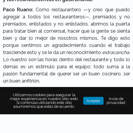
Paco Ruano:
Como restaurantero —y creo que puedo
agregar a todos los restauranteros—, premiados y no
premiados, enlistados y no enlistados, abrimos la puerta
para tratar bien al comensal, hacer que la gente se sienta
bien y dar lo mejor de nosotros mismos. Te digo esto
porque sentimos un agradecimiento cuando el trabajo
trasciende esto y se le da un reconocimiento
extracancha
.
Lo nuestro son las horas dentro del restaurante y todo lo
demás es un estímulo para el equipo; todo suma a la
pasión fundamental de querer ser un buen cocinero, ser
un buen anfitrión.
FT: Con el premio One To Watch, un grupo de expertos
Utilizamos cookies para asegurar la
reconoce a Alcalde como uno de los mejores de
mejor experiencia en nuestro sitio web.
Aviso de
Aceptar
Si continúas utilizando este sitio
privacidad
México y de Latinoamérica, y a ti como un chef con
asumiremos que estás de acuerdo.
valor que acaparará reflectores en un futuro cercano,
¿qué piensas de esto?
PR:
Es muy halagador como parte del
momentum
de