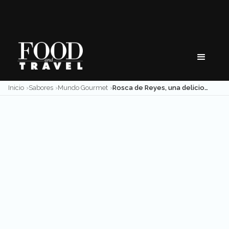
Skip
to
content
Inicio
Sabores
Mundo Gourmet
Rosca de Reyes, una deliciosa tradición