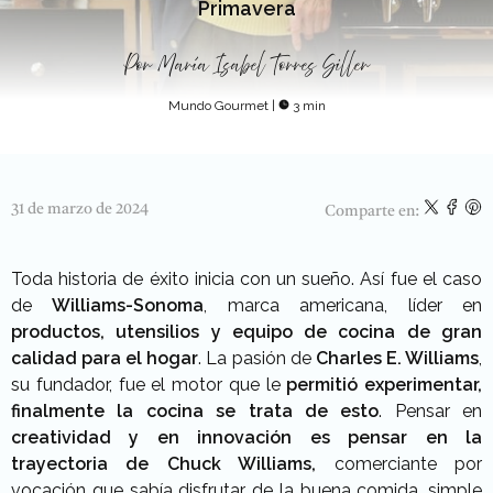
Primavera
Por
María Isabel Torres Siller
Mundo Gourmet
|
3 min
31 de marzo de 2024
Comparte en:
Toda historia de éxito inicia con un sueño. Así fue el caso
de
Williams-Sonoma
, marca americana, líder en
productos, utensilios y equipo de cocina de gran
calidad para el hogar
. La pasión de
Charles E. Williams
,
su fundador, fue el motor que le
permitió experimentar,
finalmente la cocina se trata de esto
. Pensar en
creatividad y en innovación es pensar en la
trayectoria de Chuck Williams,
comerciante por
vocación que sabía disfrutar de la buena comida, simple