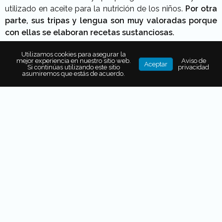
utilizado en aceite para la nutrición de los niños.
Por otra
parte, sus tripas y lengua son muy valoradas porque
con ellas se elaboran recetas sustanciosas.
Utilizamos cookies para asegurar la
mejor experiencia en nuestro sitio web.
Aviso de
Aceptar
Si continúas utilizando este sitio
privacidad
El origen
asumiremos que estás de acuerdo.
Se cuenta que el origen de la receta del bacalao a la
vizcaína es responsabilidad indirecta de Simón
Gurtubay Zubero.
Hombre de negocios vizcaíno
que se
dedicó al comercio de pieles y posteriormente a la
importación del bacalao.
La historia cuenta que en 1835, él envió un telegrama a
sus proveedores habituales solicitando 100 o 120
bacalaos, pero por
una terrible confusión entre el
número “0″ y la letra “o” recibió un millón ciento veinte