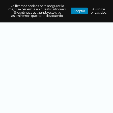
defrauda y son algunos de los ejemplos fríos.
Utilizamos cookies para asegurar la
mejor experiencia en nuestro sitio web.
Aviso de
Aceptar
Si continúas utilizando este sitio
privacidad
asumiremos que estás de acuerdo.