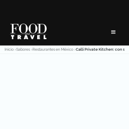
Skip
to
content
Inicio
Sabores
Restaurantes en México
Calli Private Kitchen: con sabor a