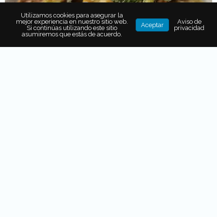
Utilizamos cookies para asegurar la
mejor experiencia en nuestro sitio web.
Aviso de
Aceptar
Si continúas utilizando este sitio
privacidad
asumiremos que estás de acuerdo.
Se ubica en un
departamento de Polanco
(la dirección
es
top secret)
, las personas
se enteran por
recomendación, de boca en boca,
a través del
restaurante Raíz
y
poco a poco por medio de sus
redes
sociales.
Paredes y techo negro, de un lado
la cocina