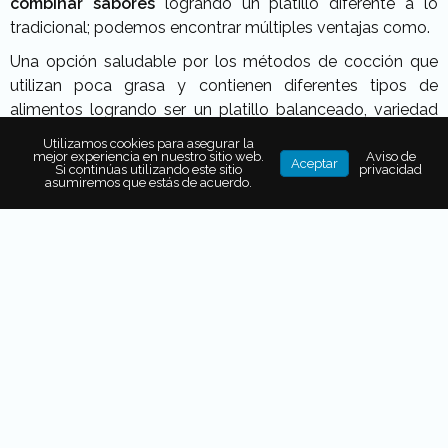
combinar sabores
logrando un platillo diferente a lo
tradicional; podemos encontrar múltiples ventajas como.
Una opción saludable por los métodos de cocción que
utilizan poca grasa y contienen diferentes tipos de
alimentos logrando ser un platillo balanceado, variedad
de sabores al incorporar diferentes ingredientes y la
Utilizamos cookies para asegurar la
búsqueda constante de la armonía entre los diferentes
mejor experiencia en nuestro sitio web.
Aviso de
Aceptar
Si continúas utilizando este sitio
privacidad
aromas y sabores que conforman un platillo.
asumiremos que estás de acuerdo.