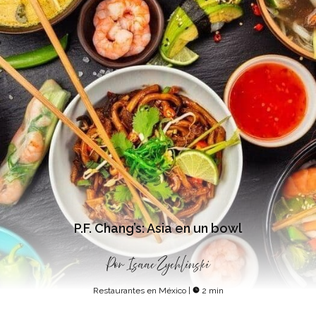
P.F. Chang’s: Asia en un bowl
Por
Isaac Zychlinski
Restaurantes en México
|
2 min