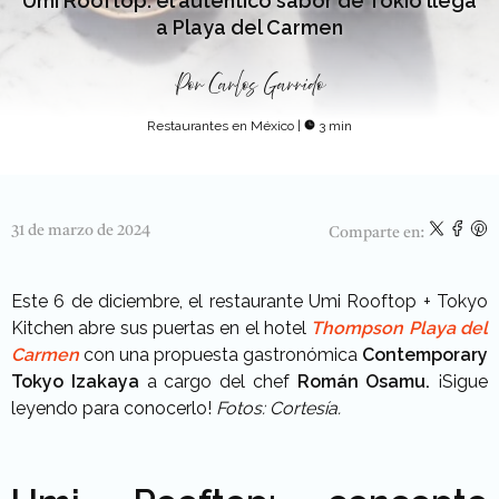
Umi Rooftop: el auténtico sabor de Tokio llega
a Playa del Carmen
Por
Carlos Garrido
Restaurantes en México
|
3 min
31 de marzo de 2024
Comparte en:
Este 6 de diciembre, el restaurante Umi Rooftop + Tokyo
Kitchen abre sus puertas en el hotel
Thompson Playa del
Carmen
con una propuesta gastronómica
Contemporary
Tokyo Izakaya
a cargo del chef
Román Osamu.
¡Sigue
leyendo para conocerlo!
Fotos: Cortesía.