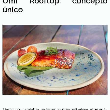
Umi Rooftop: concepto
único
Umi
es una palabra en japonés para
referirse al mar,
la