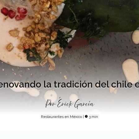
enovando la tradición del chile
Por
Érick García
Restaurantes en México
|
3 min