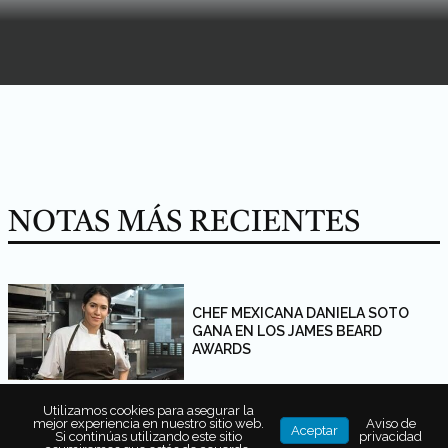
NOTAS MÁS RECIENTES
CHEF MEXICANA DANIELA SOTO
GANA EN LOS JAMES BEARD
AWARDS
Utilizamos cookies para asegurar la
Paginación
Anterior
1
2
mejor experiencia en nuestro sitio web.
Aviso de
Aceptar
Si continúas utilizando este sitio
privacidad