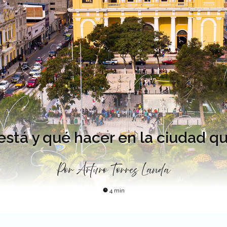
está y qué hacer en la ciudad qu
Por
Arturo Torres Landa
4 min