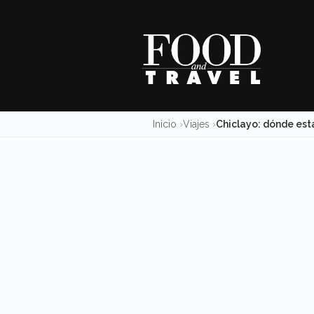
Skip
to
content
Inicio
Viajes
Chiclayo: dónde está