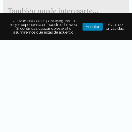
También puede interesarte...
Utilizamos cookies para asegurar la
mejor experiencia en nuestro sitio web.
Aviso de
Aceptar
¿TEAM FRÍO? ASÍ SON LAS
Si continúas utilizando este sitio
privacidad
COOLCATION, LA TENDENCIA EN
asumiremos que estás de acuerdo.
VACACIONES DE VERANO
¿QUÉ ES EL GREENWASHING?
CLAVES PARA IDENTIFICARLO
ANTES DE HACER UN VIAJE
5 BENEFICIOS DE TOMAR
VACACIONES EN LA PLAYA
(CONFIRMADOS POR LA
CIENCIA)
Telluride