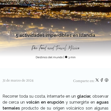
5 actividades imperdibles en Islandia
Por
Food and Travel México
Destinos del mundo
|
3 min
31 de marzo de 2024
Comparte en:
Recorrer toda su costa, internarte en un
glaciar,
observar
de cerca un
volcán en erupción
y sumergirte en
aguas
termales
producto de su origen volcánico son algunas