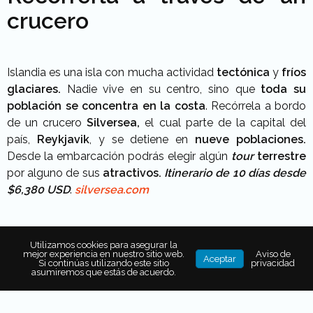
crucero
Islandia es una isla con mucha actividad
tectónica
y
fríos
glaciares.
Nadie vive en su centro, sino que
toda su
población se concentra en la costa
. Recórrela a bordo
de un crucero
Silversea,
el cual parte de la capital del
país,
Reykjavik
, y se detiene en
nueve poblaciones.
Desde la embarcación podrás elegir algún
tour
terrestre
por alguno de sus
atractivos.
Itinerario de 10 días desde
$6,380 USD
.
silversea.com
Utilizamos cookies para asegurar la
mejor experiencia en nuestro sitio web.
Aviso de
Aceptar
Si continúas utilizando este sitio
privacidad
asumiremos que estás de acuerdo.