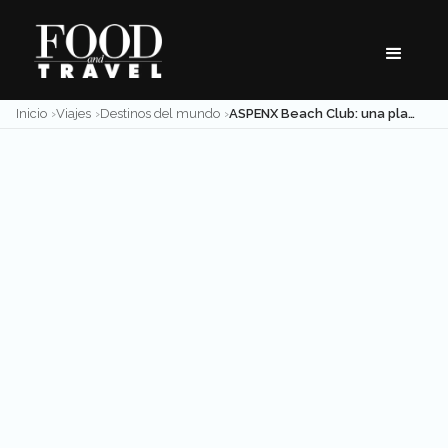
Skip
to
content
Inicio
Viajes
Destinos del mundo
ASPENX Beach Club: una playa con nieve en mitad de las montañas de Colorado