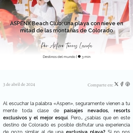
ASPENX Beach Club: una playa con nieve en
mitad de las montañas de Colorado
Por
Arturo Torres Landa
Destinos del mundo
|
3 min
3 de abril de 2024
Comparte en:
Al escuchar la palabra «Aspen», seguramente vienen a tu
mente toda clase de
paisajes nevados, resorts
exclusivos y el mejor esquí
. Pero… ¿sabías que en este
destino de Colorado es posible disfrutar una experiencia
de gozo similar al de una
exclusiva playa?
Si no nos