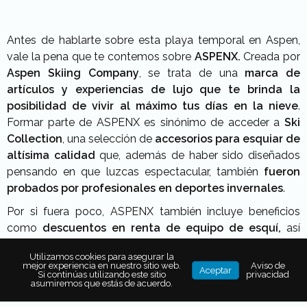
Antes de hablarte sobre esta playa temporal en Aspen,
vale la pena que te contemos sobre
ASPENX.
Creada por
Aspen Skiing Company
, se trata de una
marca de
artículos y experiencias de lujo que te brinda la
posibilidad de vivir al máximo tus días en la nieve
.
Formar parte de ASPENX es sinónimo de acceder a
Ski
Collection
, una selección de
accesorios para esquiar de
altísima calidad
que, además de haber sido diseñados
pensando en que luzcas espectacular, también
fueron
probados por profesionales en deportes invernales
.
Por si fuera poco, ASPENX también incluye beneficios
como
descuentos en renta de equipo de esquí,
así
como
acceso prioritario a las telesillas
y amenidades
Utilizamos cookies para asegurar la
como
bebidas calientes mientras esperas tu ascenso
mejor experiencia en nuestro sitio web.
Aviso de
Aceptar
Si continúas utilizando este sitio
privacidad
a la cima
.
asumiremos que estás de acuerdo.
Finalmente, aunque no menos importante, ASPENX