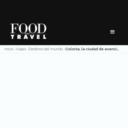
Skip
to
content
Inicio
Viajes
Destinos del mundo
Colonia, la ciudad de esencia joven en Alemania