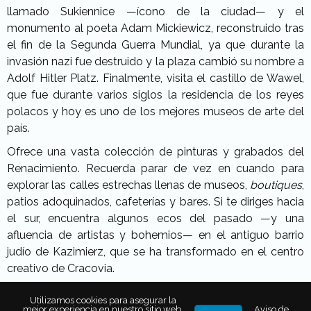
llamado Sukiennice —ícono de la ciudad— y el
monumento al poeta Adam Mickiewicz, reconstruido tras
el fin de la Segunda Guerra Mundial, ya que durante la
invasión nazi fue destruido y la plaza cambió su nombre a
Adolf Hitler Platz. Finalmente, visita el castillo de Wawel,
que fue durante varios siglos la residencia de los reyes
polacos y hoy es uno de los mejores museos de arte del
país.
Ofrece una vasta colección de pinturas y grabados del
Renacimiento. Recuerda parar de vez en cuando para
explorar las calles estrechas llenas de museos,
boutiques
,
patios adoquinados, cafeterías y bares. Si te diriges hacia
el sur, encuentra algunos ecos del pasado —y una
afluencia de artistas y bohemios— en el antiguo barrio
judío de Kazimierz, que se ha transformado en el centro
creativo de Cracovia.
En contraste con antiguas sinagogas y edificios,
Utilizamos cookies para asegurar la
encontrarás cafeterías que ofrecen el mejor café de la
mejor experiencia en nuestro sitio web.
Aviso de