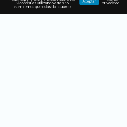
Aceptar
Si continúas utilizando este sitio
privacidad
ciudad, galerías de arte
bijou
y bares donde puedes
asumiremos que estás de acuerdo.
disfrutar cerveza fría o vino polaco.
¿Dónde quedarse?
Golden Tulip Krakow City Center