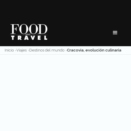
Skip
to
content
Inicio
Viajes
Destinos del mundo
Cracovia, evolución culinaria