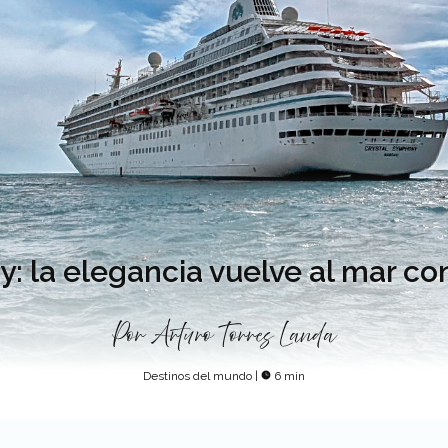
: la elegancia vuelve al mar co
Por
Arturo Torres Landa
Destinos del mundo
|
6 min