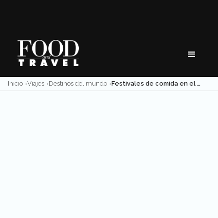
Skip
to
content
Inicio
Viajes
Destinos del mundo
Festivales de comida en el mundo