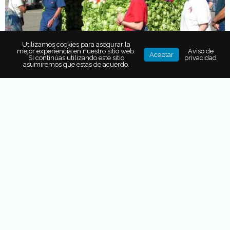
Utilizamos cookies para asegurar la
mejor experiencia en nuestro sitio web.
Aviso de
Aceptar
Si continúas utilizando este sitio
privacidad
asumiremos que estás de acuerdo.
Las personas de la “Capital Planetaria de la Lechuga”,
Yuma en Estados Unidos, organizan este festejo
dedicado a la hortaliza. Las actividades son familiares,
pues se hacen homenajes, concursos de platillos y
esculturas, juegos y venta de alimentos; todo siempre
usando a la lechuga como elemento principal. Este año
se celebró el 27 y 28 de febrero.
yumalettucedays.com
Cooper’s Hill Cheese- Rolling and
Wake