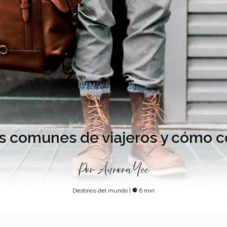
s comunes de viajeros y cómo c
Por
Aurora Yee
Destinos del mundo
|
6 min